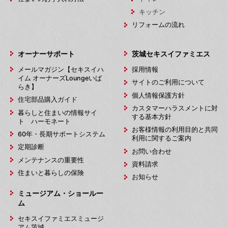
キッチン
リフォームの流れ
オーナーサポート
茨城セキスイファミエス
メールマガジン【セキスイハ
採用情報
イム オーナーズLoungeいば
サイトのご利用について
らき】
個人情報保護方針
住宅部品購入ガイド
カスタマーハラスメントに対
暮らしと住まいの情報サイ
する基本方針
ト ハーモネート
お客様情報の利用目的と共同
60年・長期サポートシステム
利用に関するご案内
定期診断
お問い合わせ
メンテナンスの重要性
資料請求
住まいと暮らしの保険
お知らせ
ミュージアム・ショールー
ム
セキスイファミエスミュージ
アム茨城